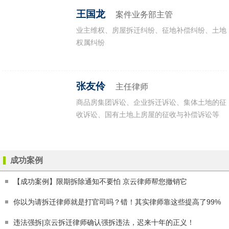
养殖场拆迁
宅基地拆迁
王国龙
案件业务部主管
业主维权、房屋拆迁纠纷、征地补偿纠纷、土地
耕地征收
国有土地征收
权属纠纷
张友伶
主任律师
商品房集团诉讼、企业拆迁诉讼、集体土地的征
收诉讼、国有土地上房屋的征收与补偿诉讼等
成功案例
【成功案例】限期拆除通知不要怕 京云律师帮您撤销它
你以为请拆迁律师就是打官司吗？错！其实律师靠这些提高了99%
违法强拆|京云拆迁律师确认强拆违法，迟来十年的正义！