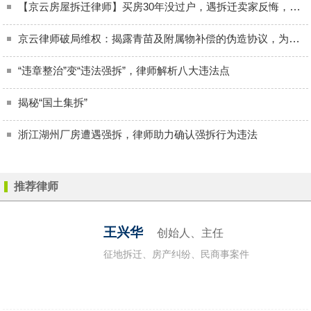
【京云房屋拆迁律师】买房30年没过户，遇拆迁卖家反悔，购房合同能解除吗？
京云律师破局维权：揭露青苗及附属物补偿的伪造协议，为农民维权赢得正义
“违章整治”变“违法强拆”，律师解析八大违法点
揭秘“国土集拆”
浙江湖州厂房遭遇强拆，律师助力确认强拆行为违法
推荐律师
征地拆迁
企业拆迁
房屋拆迁
王兴华
创始人、主任
征地拆迁、房产纠纷、民商事案件
厂房拆迁
商铺拆迁
违章建筑
违法强拆