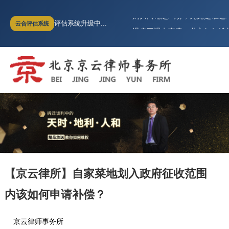
购买商铺起纠纷，究竟是谁违
评估系统升级中...
云合评估系统
退房不退电商费，业主如何维
（商品房虚假宣传）商品房销售
超过诉讼时效，买房人能否要
全面胜诉!房山世界名园逾期交
河北燕郊小区业主无法办理不
购买商铺起纠纷，究竟是谁违
退房不退电商费，业主如何维
（商品房虚假宣传）商品房销售
超过诉讼时效，买房人能否要
【京云律所】自家菜地划入政府征收范围
内该如何申请补偿？
京云律师事务所