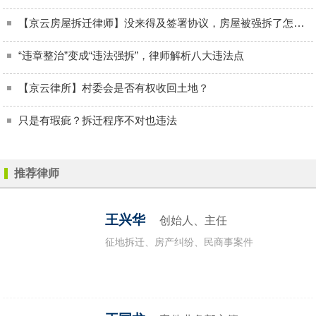
【京云房屋拆迁律师】没来得及签署协议，房屋被强拆了怎么办？
“违章整治”变成“违法强拆”，律师解析八大违法点
【京云律所】村委会是否有权收回土地？
只是有瑕疵？拆迁程序不对也违法
推荐律师
征地拆迁
企业拆迁
房屋拆迁
王兴华
创始人、主任
征地拆迁、房产纠纷、民商事案件
厂房拆迁
商铺拆迁
违章建筑
违法强拆
养殖场拆迁
宅基地拆迁