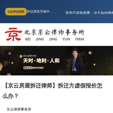
购买商铺起纠纷，究竟是谁违
评估系统升级中...
云合评估系统
退房不退电商费，业主如何维
（商品房虚假宣传）商品房销售
超过诉讼时效，买房人能否要
全面胜诉!房山世界名园逾期交
河北燕郊小区业主无法办理不
购买商铺起纠纷，究竟是谁违
退房不退电商费，业主如何维
（商品房虚假宣传）商品房销售
超过诉讼时效，买房人能否要
【京云房屋拆迁律师】拆迁方虚假报价怎
么办？
京云律师事务所