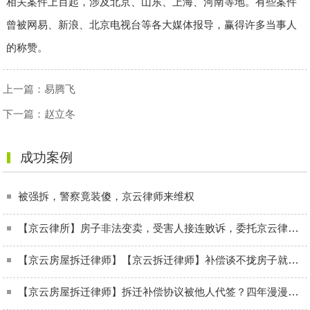
相关案件上百起，涉及北京、山东、上海、河南等地。有些案件
曾被网易、新浪、北京电视台等各大媒体报导，赢得许多当事人
的称赞。
上一篇：
易腾飞
下一篇：
赵立冬
成功案例
被强拆，警察竟装傻，京云律师来维权
【京云律所】房子非法变卖，受害人接连败诉，委托京云律师抗诉成功
【京云房屋拆迁律师】【京云拆迁律师】补偿谈不拢房子就被扣上违建的帽子？限期拆除通知违法！
【京云房屋拆迁律师】拆迁补偿协议被他人代签？四年漫漫维权路，终得妥善安置