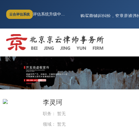
河北燕郊小区业主无法办理不
评估系统升级中...
云合评估系统
购买商铺起纠纷，究竟是谁违
退房不退电商费，业主如何维
（商品房虚假宣传）商品房销售
超过诉讼时效，买房人能否要
全面胜诉!房山世界名园逾期交
河北燕郊小区业主无法办理不
购买商铺起纠纷，究竟是谁违
退房不退电商费，业主如何维
（商品房虚假宣传）商品房销售
超过诉讼时效，买房人能否要
李灵珂
职务： 暂无
领域： 暂无