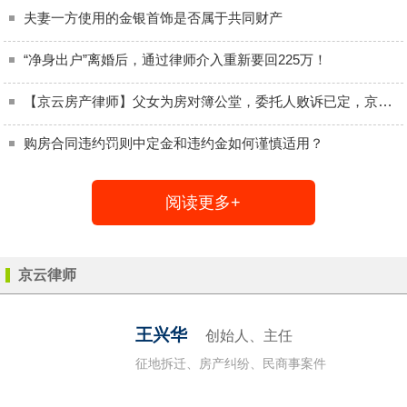
夫妻一方使用的金银首饰是否属于共同财产
“净身出户”离婚后，通过律师介入重新要回225万！
【京云房产律师】父女为房对簿公堂，委托人败诉已定，京云律师强势介入成功翻案
购房合同违约罚则中定金和违约金如何谨慎适用？
阅读更多+
京云律师
维权知识
业主维权
王兴华
创始人、主任
征地拆迁、房产纠纷、民商事案件
征地拆迁