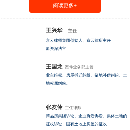
阅读更多+
王兴华
主任
京云律师集团创始人、京云律所主任
原资深法官
王
王
...
京
兴
兴
阅
王国龙
案件业务部主管
云
华
华
读
业主维权、房屋拆迁纠纷、征地补偿纠纷、土
律
律
律
全
地权属纠纷...
师，
师
部
师
中
凭
华
借
律
其
张友伶
主任律师
师
法
商品房集团诉讼、企业拆迁诉讼、集体土地的
协
院
征收诉讼、国有土地上房屋的征收...
会
实