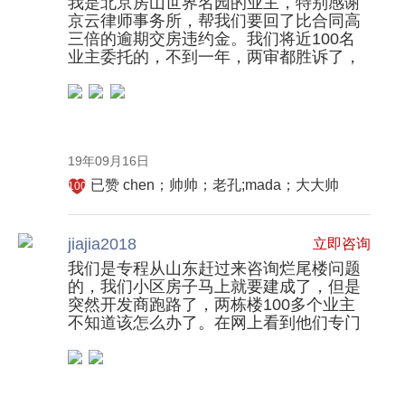
我是北京房山世界名园的业主，特别感谢
业
意
京云律师事务所，帮我们要回了比合同高
化、
见
三倍的逾期交房违约金。我们将近100名
业主委托的，不到一年，两审都胜诉了，
标
等
今年一月份执行回了一部分人的款项。真
准
法
的感谢任律师、王律师和马律师
化、
律
组
文
织
书
19年09月16日
化
的
已赞
chen；帅帅；老孔;mada；大大帅
1000
践
撰
行
写，
者。
其
jiajia2018
立即咨询
撰
我们是专程从山东赶过来咨询烂尾楼问题
写
的，我们小区房子马上就要建成了，但是
的
突然开发商跑路了，两栋楼100多个业主
代
不知道该怎么办了。在网上看到他们专门
做商品房这类案子的，就和几个代表来
理
了，律所位置很方便，就在北京站这块。
意
见