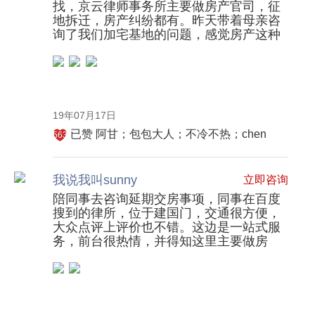
找，京云律师事务所主要做房产官司，征
利，
地拆迁，房产纠纷都有。昨天带着母亲咨
符
询了我们加宅基地的问题，感觉房产这种
合
案件还是请律师踏实。
法
官
的
思
19年07月17日
维
已赞
阿甘；包包大人；不冷不热；chen
563
模
式。
我说我叫sunny
立即咨询
陪同事去咨询延期交房事项，同事在百度
搜到的律所，位于建国门，交通很方便，
大众点评上评价也不错。这边是一站式服
务，前台很热情，并得知这里主要做房
产、商品房业主维权和拆迁案件，整个咨
询过程流畅且满意