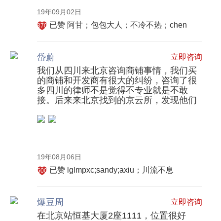
常
19年09月02日
常
被
已赞
阿甘；包包大人；不冷不热；chen
370
法
官
岱蔚
立即咨询
直
我们从四川来北京咨询商铺事情，我们买
接
的商铺和开发商有很大的纠纷，咨询了很
引
多四川的律师不是觉得不专业就是不敢
用
接。后来来北京找到的京云所，发现他们
作
做这方面非常专业。我们的案子现在一审
为
已经胜诉了
判
词。
其
19年08月06日
观
已赞
lglmpxc;sandy;axiu；川流不息
500
点
独
爆豆周
到
立即咨询
犀
在北京站恒基大厦2座1111，位置很好