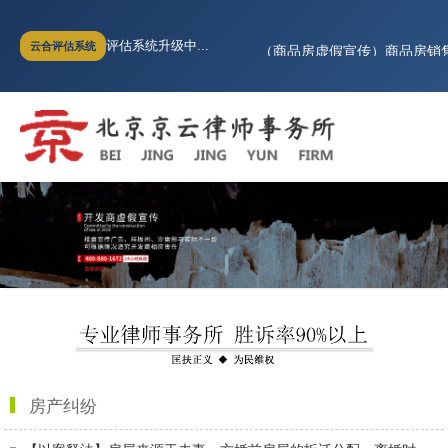
退房不退电商费，业主如何维
评估系统升级中...
云合评估系统
（商品房虚假宣传）商品房销售
超过诉讼时效，买房人能否要
全面胜诉!房山世界名园逾期交
河北燕郊小区业主无法办理不
购买商铺起纠纷，究竟是谁违
退房不退电商费，业主如何维
（商品房虚假宣传）商品房销售
超过诉讼时效，买房人能否要
房产纠纷