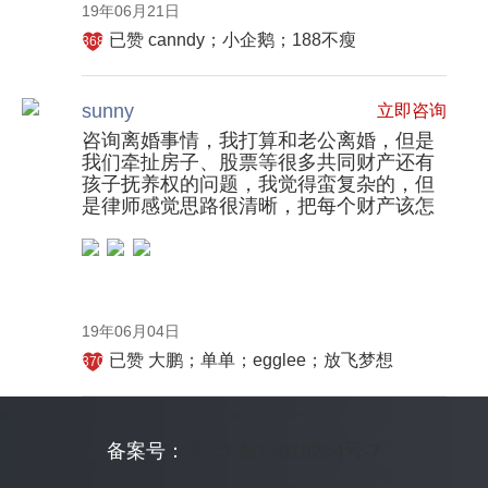
19年06月21日
已赞
canndy；小企鹅；188不瘦
368
sunny
立即咨询
咨询离婚事情，我打算和老公离婚，但是
我们牵扯房子、股票等很多共同财产还有
孩子抚养权的问题，我觉得蛮复杂的，但
是律师感觉思路很清晰，把每个财产该怎
么分大概都跟我说了，我就签了委托让他
们先开始调查工作。
19年06月04日
已赞
大鹏；单单；egglee；放飞梦想
370
备案号：
京ICP备15019254号-7